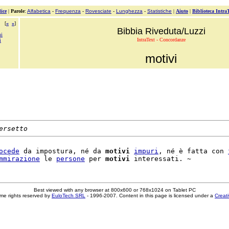
ice
|
Parole
:
Alfabetica
-
Frequenza
-
Rovesciate
-
Lunghezza
-
Statistiche
|
Aiuto
|
Biblioteca Intra
[
«
»
]
Bibbia Riveduta/Luzzi
mi
IntraText - Concordanze
i
motivi
ersetto
ocede
 da impostura, né da 
motivi
impuri
, né è fatta con 
mmirazione
 le 
persone
 per 
motivi
Best viewed with any browser at 800x600 or 768x1024 on Tablet PC
me rights reserved by
EuloTech SRL
- 1996-2007. Content in this page is licensed under a
Creat