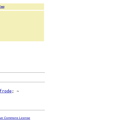
Text
frode
; ~

ive Commons License