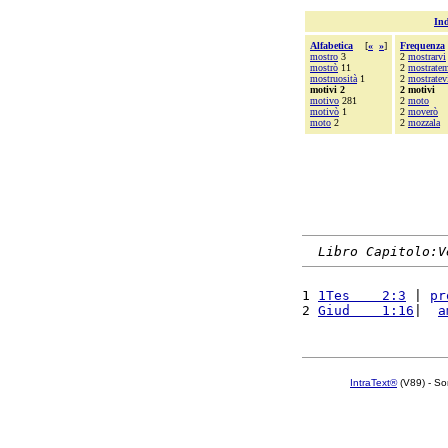
Ind
Alfabetica
[
«
»
]
Frequenza
mostro
3
2
mostrarvi
mostrò
11
2
mostrate
mostruosità
1
2
mostratev
motivi 2
2 motivi
motivo
281
2
moto
motivò
1
2
moverò
moto
2
2
mozzala
Libro Capitolo:V
1 
1Tes    2:3
 | 
pr
2 
Giud    1:16
|  
a
IntraText®
(V89) - So