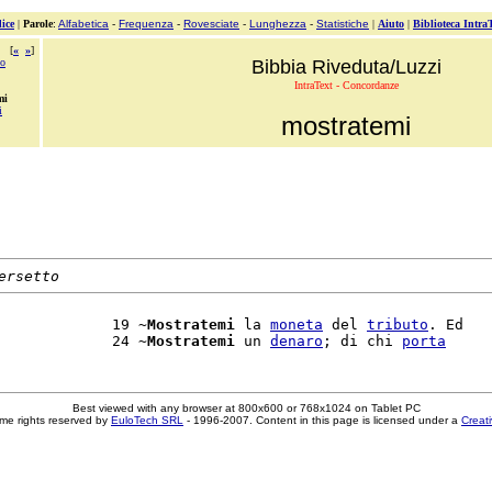
ice
|
Parole
:
Alfabetica
-
Frequenza
-
Rovesciate
-
Lunghezza
-
Statistiche
|
Aiuto
|
Biblioteca Intra
[
«
»
]
no
Bibbia Riveduta/Luzzi
IntraText - Concordanze
mi
i
mostratemi
ersetto
             19 ~
Mostratemi
 la 
moneta
 del 
tributo
. Ed

             24 ~
Mostratemi
 un 
denaro
; di chi 
porta
Best viewed with any browser at 800x600 or 768x1024 on Tablet PC
me rights reserved by
EuloTech SRL
- 1996-2007. Content in this page is licensed under a
Creat