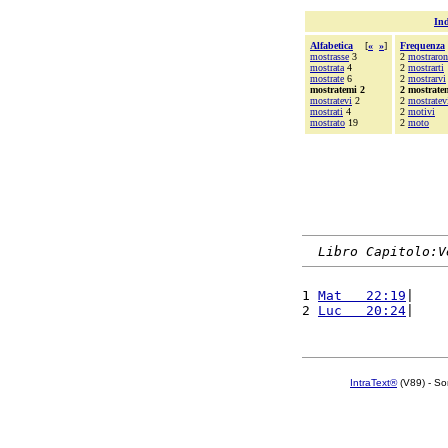
Ind
Alfabetica
[
«
»
]
Frequenza
mostrasse
3
2
mostraro
mostrata
4
2
mostrarti
mostrate
6
2
mostrarvi
mostratemi 2
2 mostrate
mostratevi
2
2
mostratev
mostrati
4
2
motivi
mostrato
19
2
moto
Libro Capitolo:V
1 
Mat   22:19
|    
2 
Luc   20:24
|    
IntraText®
(V89) - So