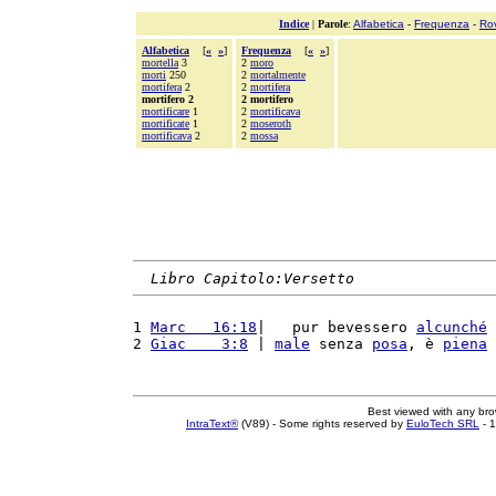
Indice
|
Parole
:
Alfabetica
-
Frequenza
-
Ro
Alfabetica
[
«
»
]
Frequenza
[
«
»
]
mortella
3
2
moro
morti
250
2
mortalmente
mortifera
2
2
mortifera
mortifero 2
2 mortifero
mortificare
1
2
mortificava
mortificate
1
2
moseroth
mortificava
2
2
mossa
Libro Capitolo:Versetto
1 
Marc   16:18
|   pur bevessero 
alcunché
 
2 
Giac    3:8
 | 
male
 senza 
posa
, è 
piena
 
Best viewed with any br
IntraText®
(V89) - Some rights reserved by
EuloTech SRL
- 1