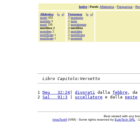
Indice
|
Parole
:
Alfabetica
-
Frequenza
-
Ro
Alfabetica
[
«
»
]
Frequenza
[
«
»
]
morte
433
2
mormorio
mortella
3
2
moro
morti
250
2
mortalmente
mortifera 2
2 mortifera
mortifero
2
2
mortifero
mortificare
1
2
mortificava
mortificate
1
2
moseroth
Libro Capitolo:Versetto
1 
Deu   32:24
| 
divorati
 dalla 
febbre
, da 
2 
Sal   91:3
 | 
uccellatore
 e dalla 
peste
Best viewed with any br
IntraText®
(V89) - Some rights reserved by
EuloTech SRL
- 1