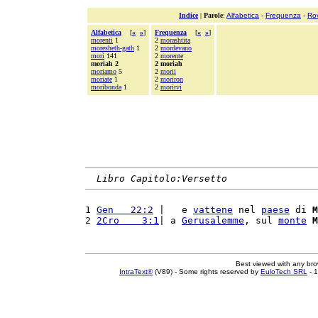
Indice
|
Parole
:
Alfabetica
-
Frequenza
-
Ro
Alfabetica
[
«
»
]
Frequenza
[
«
»
]
morenti
1
2
morashtita
moresheth-gath
1
2
mordevano
morì
141
2
morente
moriah 2
2 moriah
moriamo
5
2
morii
moriate
1
2
moriron
moribonda
1
2
morirvi
Libro Capitolo:Versetto
1 
Gen   22:2
 |   e 
vattene
 nel 
paese
 di 
M
2 
2Cro    3:1
| a 
Gerusalemme
, sul 
monte
M
Best viewed with any br
IntraText®
(V89) - Some rights reserved by
EuloTech SRL
- 1