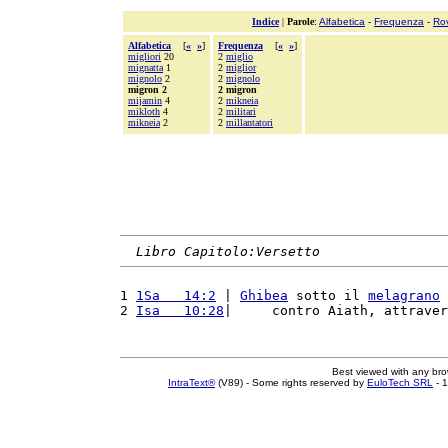
Indice
|
Parole
:
Alfabetica
-
Frequenza
-
Ro
Alfabetica
[
«
»
]
Frequenza
[
«
»
]
migliori
20
2
miglio
mignatta
1
2
miglior
mignolo
2
2
mignolo
migron 2
2 migron
mijamin
4
2
mikneia
mikloth
4
2
militari
mikneia
2
2
millantatori
Libro Capitolo:Versetto
1 
1Sa   14:2
 | 
Ghibea
 sotto il 
melagrano
 
2 
Isa   10:28
|     contro Aiath, attraver
Best viewed with any br
IntraText®
(V89) - Some rights reserved by
EuloTech SRL
- 1