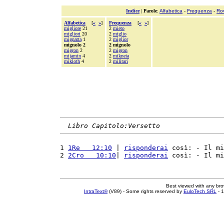
Indice
|
Parole
:
Alfabetica
-
Frequenza
-
Ro
Alfabetica
[
«
»
]
Frequenza
[
«
»
]
migliore
21
2
mieto
migliori
20
2
miglio
mignatta
1
2
miglior
mignolo 2
2 mignolo
migron
2
2
migron
mijamin
4
2
mikneia
mikloth
4
2
militari
Libro Capitolo:Versetto
1 
1Re   12:10
 | 
risponderai
 così: - Il mi
2 
2Cro   10:10
| 
risponderai
 così: - Il mi
Best viewed with any br
IntraText®
(V89) - Some rights reserved by
EuloTech SRL
- 1