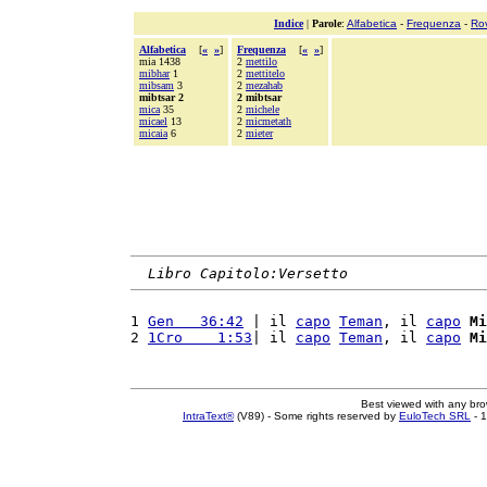
Indice
|
Parole
:
Alfabetica
-
Frequenza
-
Ro
Alfabetica
[
«
»
]
Frequenza
[
«
»
]
mia 1438
2
mettilo
mibhar
1
2
mettitelo
mibsam
3
2
mezahab
mibtsar 2
2 mibtsar
mica
35
2
michele
micael
13
2
micmetath
micaia
6
2
mieter
Libro Capitolo:Versetto
1 
Gen   36:42
 | il 
capo
Teman
, il 
capo
Mi
2 
1Cro    1:53
| il 
capo
Teman
, il 
capo
Mi
Best viewed with any br
IntraText®
(V89) - Some rights reserved by
EuloTech SRL
- 1