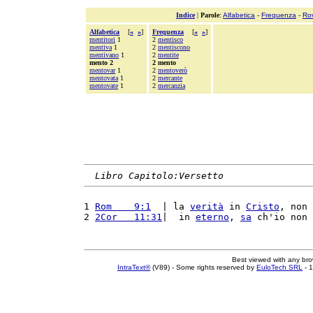
Indice
|
Parole
:
Alfabetica
-
Frequenza
-
Ro
Alfabetica
[
«
»
]
Frequenza
[
«
»
]
mentitori
1
2
mentisco
mentiva
1
2
mentiscono
mentivano
1
2
mentite
mento 2
2 mento
mentovar
1
2
mentoverò
mentovata
1
2
mercante
mentovate
1
2
mercanzia
Libro Capitolo:Versetto
1 
Rom    9:1
  | la 
verità
 in 
Cristo
, non 
2 
2Cor   11:31
|  in 
eterno
, 
sa
 ch'io non 
Best viewed with any br
IntraText®
(V89) - Some rights reserved by
EuloTech SRL
- 1