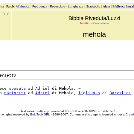
ice
|
Parole
:
Alfabetica
-
Frequenza
-
Rovesciate
-
Lunghezza
-
Statistiche
|
Aiuto
|
Biblioteca Intra
[
«
»
]
Bibbia Riveduta/Luzzi
IntraText - Concordanze
mehola
ersetto
ece 
sposata
 ad 
Adriel
 di 
Mehola
. ~

a 
partoriti
 ad 
Adriel
 di 
Mehola
, 
figliuolo
 di 
Barzillai
Best viewed with any browser at 800x600 or 768x1024 on Tablet PC
me rights reserved by
EuloTech SRL
- 1996-2007. Content in this page is licensed under a
Creat