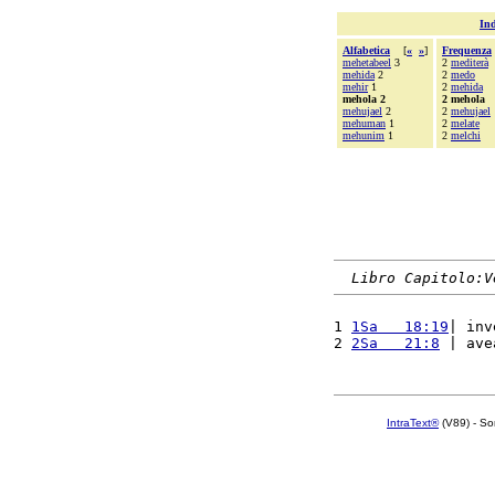
Ind
Alfabetica
[
«
»
]
Frequenza
mehetabeel
3
2
mediterà
mehida
2
2
medo
mehir
1
2
mehida
mehola 2
2 mehola
mehujael
2
2
mehujael
mehuman
1
2
melate
mehunim
1
2
melchi
Libro Capitolo:V
1 
1Sa   18:19
| inv
2 
2Sa   21:8
 | ave
IntraText®
(V89) - So