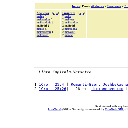
Indice
|
Parole
:
Alfabetica
-
Frequenza
-
Ro
Alfabetica
[
«
»
]
Frequenza
[
«
»
]
malkja
1
2
malìe
mallevadore
2
2
maligne
mallevadoria
1
2
mallevadore
mallothi 2
2 mallothi
malluc
6
2
mammona
malmenarmi
1
2
manassiti
malmenati
1
2
mancan
Libro Capitolo:Versetto
1 
1Cro   25:4
 | 
Romamti-Ezer
, 
Joshbekasha
2 
1Cro   25:26
|   26 ~il 
diciannovesimo
 f
Best viewed with any br
IntraText®
(V89) - Some rights reserved by
EuloTech SRL
- 1