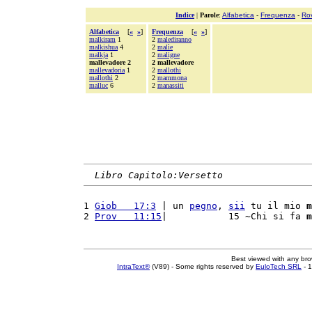
Indice
|
Parole
:
Alfabetica
-
Frequenza
-
Ro
Alfabetica
[
«
»
]
Frequenza
[
«
»
]
malkiram
1
2
malediranno
malkishua
4
2
malìe
malkja
1
2
maligne
mallevadore 2
2 mallevadore
mallevadoria
1
2
mallothi
mallothi
2
2
mammona
malluc
6
2
manassiti
Libro Capitolo:Versetto
1 
Giob   17:3
 | un 
pegno
, 
sii
 tu il mio 
m
2 
Prov   11:15
|           15 ~Chi si fa 
m
Best viewed with any br
IntraText®
(V89) - Some rights reserved by
EuloTech SRL
- 1