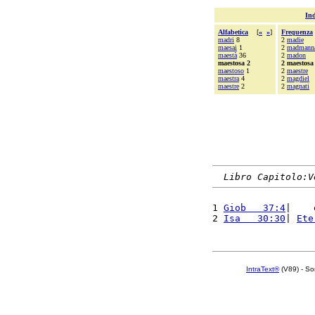
Ind
Alfabetica
[
«
»
]
Frequenza
madri
8
2
madie
maesai
1
2
madmann
maestà
36
2
madon
maestosa 2
2 maestosa
maestoso
1
2
maestre
maestra
4
2
magdiel
maestre
2
2
magnati
Libro Capitolo:V
1 
Giob   37:4
|    
2 
Isa   30:30
| 
Ete
IntraText®
(V89) - So