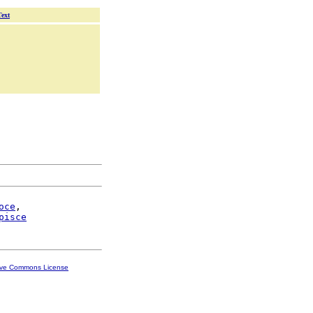
Text
oce
,

pisce
ive Commons License