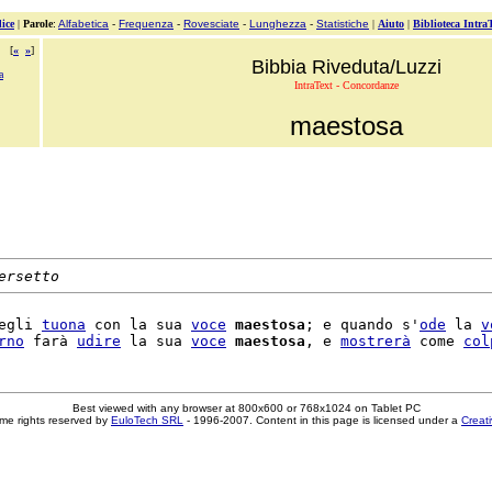
ice
|
Parole
:
Alfabetica
-
Frequenza
-
Rovesciate
-
Lunghezza
-
Statistiche
|
Aiuto
|
Biblioteca Intra
[
«
»
]
Bibbia Riveduta/Luzzi
a
IntraText - Concordanze
maestosa
ersetto
egli 
tuona
 con la sua 
voce
maestosa
; e quando s'
ode
 la 
v
rno
 farà 
udire
 la sua 
voce
maestosa
, e 
mostrerà
 come 
col
Best viewed with any browser at 800x600 or 768x1024 on Tablet PC
me rights reserved by
EuloTech SRL
- 1996-2007. Content in this page is licensed under a
Creat