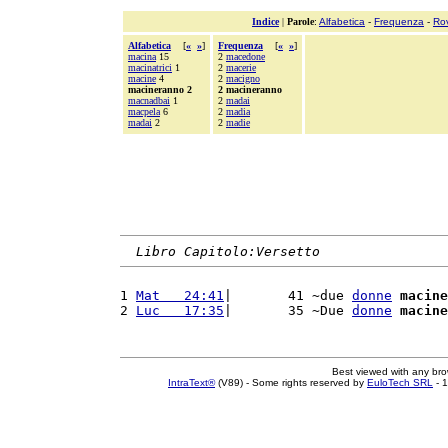
Indice
|
Parole
:
Alfabetica
-
Frequenza
-
Ro
Alfabetica
[
«
»
]
Frequenza
[
«
»
]
macina
15
2
macedone
macinatrici
1
2
macerie
macine
4
2
macigno
macineranno 2
2 macineranno
macnadbai
1
2
madai
macpela
6
2
madia
madai
2
2
madie
Libro Capitolo:Versetto
1 
Mat   24:41
|       41 ~due 
donne
macine
2 
Luc   17:35
|       35 ~Due 
donne
macine
Best viewed with any br
IntraText®
(V89) - Some rights reserved by
EuloTech SRL
- 1