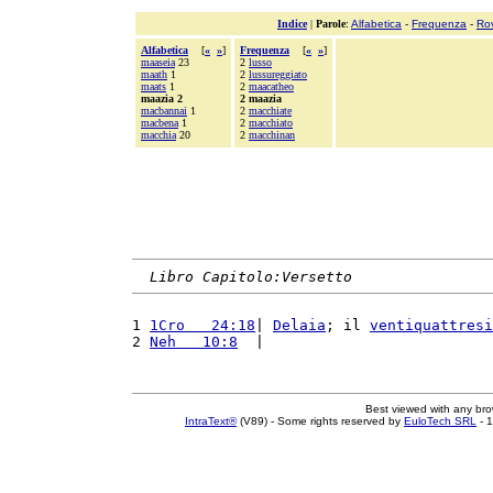
Indice
|
Parole
:
Alfabetica
-
Frequenza
-
Ro
Alfabetica
[
«
»
]
Frequenza
[
«
»
]
maaseia
23
2
lusso
maath
1
2
lussureggiato
maats
1
2
maacatheo
maazia 2
2 maazia
macbannai
1
2
macchiate
macbena
1
2
macchiato
macchia
20
2
macchinan
Libro Capitolo:Versetto
1 
1Cro   24:18
| 
Delaia
; il 
ventiquattresi
2 
Neh   10:8
  |                          
Best viewed with any br
IntraText®
(V89) - Some rights reserved by
EuloTech SRL
- 1