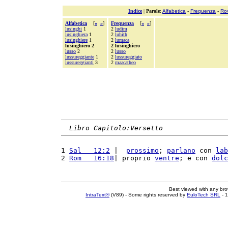
Indice
|
Parole
:
Alfabetica
-
Frequenza
-
Ro
Alfabetica
[
«
»
]
Frequenza
[
«
»
]
lusinghi
1
2
ludim
lusinghiera
1
2
luhith
lusinghiere
1
2
lumaca
lusinghiero 2
2 lusinghiero
lusso
2
2
lusso
lussureggiante
1
2
lussureggiato
lussureggianti
3
2
maacatheo
Libro Capitolo:Versetto
1 
Sal   12:2
 |  
prossimo
; 
parlano
 con 
lab
2 
Rom   16:18
| proprio 
ventre
; e con 
dolc
Best viewed with any br
IntraText®
(V89) - Some rights reserved by
EuloTech SRL
- 1