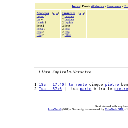
Indice
|
Parole
:
Alfabetica
-
Frequenza
-
Ro
Alfabetica
[
«
»
]
Frequenza
[
«
»
]
liquori
1
2
lievitare
lira
4
2
lievitate
lisania
1
2
liquida
lisce 2
2 lisce
liscia
1
2
lisia
lisia
2
2
lista
lista
2
2
littori
Libro Capitolo:Versetto
1 
1Sa   17:40
| 
torrente
 cinque 
pietre
 ben
2 
Isa   57:6
 |  tua 
parte
 è fra le 
pietre
Best viewed with any br
IntraText®
(V89) - Some rights reserved by
EuloTech SRL
- 1