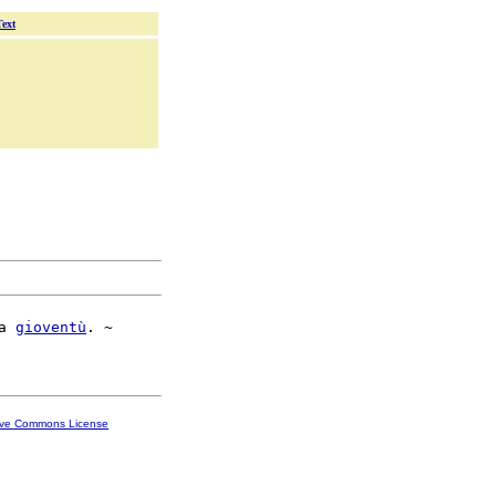
Text
a 
gioventù
. ~

ive Commons License