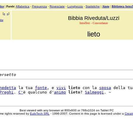
ice
|
Parole
:
Alfabetica
-
Frequenza
-
Rovesciate
-
Lunghezza
-
Statistiche
|
Aiuto
|
Biblioteca Intra
[
«
»
]
Bibbia Riveduta/Luzzi
bbe
IntraText - Concordanze
lieto
ersetto
nedetta
 la tua 
fonte
, e 
vivi
lieto
 con la 
sposa
 della tu
Preghi
. 
C'
è qualcuno d'
animo
lieto
? 
Salmeggi
Best viewed with any browser at 800x600 or 768x1024 on Tablet PC
me rights reserved by
EuloTech SRL
- 1996-2007. Content in this page is licensed under a
Creat