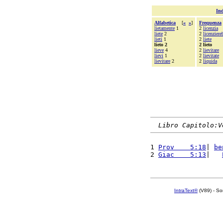
Ind
Alfabetica
[
«
»
]
Frequenza
lietamente
1
2
licenzia
liete
2
2
licenziere
lieti
1
2
liete
lieto 2
2 lieto
lieve
4
2
lievitare
lievi
1
2
lievitate
lievitare
2
2
liquida
Libro Capitolo:V
1 
Prov    5:18
| 
be
2 
Giac    5:13
|   
IntraText®
(V89) - So