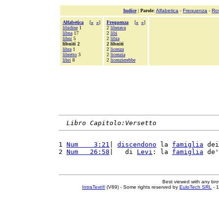
Indice
|
Parole
:
Alfabetica
-
Frequenza
-
Ro
Alfabetica
[
«
»
]
Frequenza
[
«
»
]
libidine
1
2
liberava
libna
17
2
libi
libni
5
2
libia
libniti 2
2 libniti
libra
1
2
licenza
libretto
3
2
licenzia
libri
8
2
licenzierebbe
Libro Capitolo:Versetto
1 
Num    3:21
| 
discendono
 la 
famiglia
 dei
2 
Num   26:58
|   di 
Levi
: la 
famiglia
 de'
Best viewed with any br
IntraText®
(V89) - Some rights reserved by
EuloTech SRL
- 1