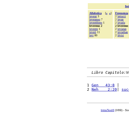
Ind
Alfabetica
[
«
»
]
Frequenza
leverai
3
2
lettucci
leveranno
7
2
levan
leverebbero
1
2
levarla
leveremo 2
2 leveremo
leverete
1
2
leviatan
leverò
11
2
leviathan
levi
80
2
lèvisi
Libro Capitolo:V
1 
Gen   43:8
 |    
2 
Neh    2:20
| 
suc
IntraText®
(V89) - So