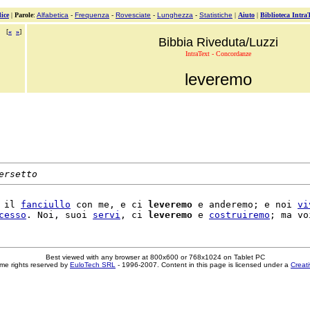
ice
|
Parole
:
Alfabetica
-
Frequenza
-
Rovesciate
-
Lunghezza
-
Statistiche
|
Aiuto
|
Biblioteca Intra
[
«
»
]
Bibbia Riveduta/Luzzi
IntraText - Concordanze
leveremo
ersetto
 il 
fanciullo
 con me, e ci 
leveremo
 e anderemo; e noi 
vi
cesso
. Noi, suoi 
servi
, ci 
leveremo
 e 
costruiremo
Best viewed with any browser at 800x600 or 768x1024 on Tablet PC
me rights reserved by
EuloTech SRL
- 1996-2007. Content in this page is licensed under a
Creat