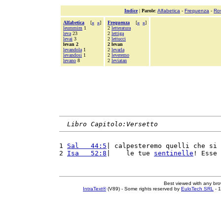
Indice
|
Parole
:
Alfabetica
-
Frequenza
-
Ro
Alfabetica
[
«
»
]
Frequenza
[
«
»
]
leummim
1
2
letteratura
leva
23
2
lettiga
levai
3
2
lettucci
levan 2
2 levan
levandola
1
2
levarla
levandosi
1
2
leveremo
levano
8
2
leviatan
Libro Capitolo:Versetto
1 
Sal   44:5
| calpesteremo quelli che si 
2 
Isa   52:8
|    le tue 
sentinelle
! Esse 
Best viewed with any br
IntraText®
(V89) - Some rights reserved by
EuloTech SRL
- 1