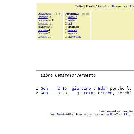
Indice
|
Parole
:
Alfabetica
-
Frequenza
-
Ro
Alfabetica
[
«
»
]
Frequenza
[
«
»
]
lavorare
18
2
lavatoio
lavorarono
11
2
lavator
lavorarsi
1
2
lavi
lavorasse 2
2 lavorasse
lavorata
4
2
lavorate
lavorate
2
2
lavorerai
lavorati
10
2
lavoreranno
Libro Capitolo:Versetto
1 
Gen    2:15
| 
giardino
 d'
Eden
 perché lo 
2 
Gen    3:23
|   
giardino
 d'
Eden
, perché 
Best viewed with any br
IntraText®
(V89) - Some rights reserved by
EuloTech SRL
- 1