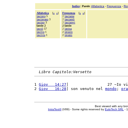
Indice
|
Parole
:
Alfabetica
-
Frequenza
-
Ro
Alfabetica
[
«
»
]
Frequenza
[
«
»
]
lasciava
5
2
lasciarne
lasciavano
3
2
lasciateli
lascino
3
2
lasciatevi
lascio 2
2 lascio
lasciò
57
2
latrina
lasciva
1
2
lavacro
lascivia
1
2
lavami
Libro Capitolo:Versetto
1 
Giov   14:27
|                 27 ~Io vi
2 
Giov   16:28
| son venuto nel 
mondo
; 
ora
Best viewed with any br
IntraText®
(V89) - Some rights reserved by
EuloTech SRL
- 1