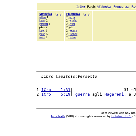
Indice
|
Parole
:
Alfabetica
-
Frequenza
-
Ro
Alfabetica
[
«
»
]
Frequenza
[
«
»
]
jethur
1
2
jerija
jetser
2
2
jerusha
jetseriti
1
2
jetser
jetur 2
2 jetur
jeuel
1
2
jezania
jeush
5
2
jishbak
jeuts
1
2
jitshar
Libro Capitolo:Versetto
1 
1Cro    1:31
|                     31 ~
J
2 
1Cro    5:19
| 
guerra
 agli 
Hagareni
, a 
J
Best viewed with any br
IntraText®
(V89) - Some rights reserved by
EuloTech SRL
- 1