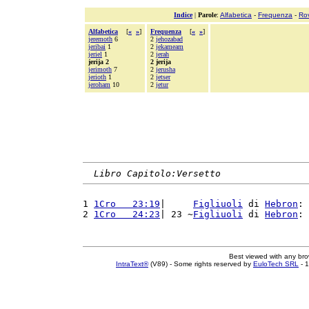
Indice
|
Parole
:
Alfabetica
-
Frequenza
-
Ro
Alfabetica
[
«
»
]
Frequenza
[
«
»
]
jeremoth
6
2
jehozabad
jeribai
1
2
jekameam
jeriel
1
2
jerah
jerija 2
2 jerija
jerimoth
7
2
jerusha
jerioth
1
2
jetser
jeroham
10
2
jetur
Libro Capitolo:Versetto
1 
1Cro   23:19
|     
Figliuoli
 di 
Hebron
: 
2 
1Cro   24:23
| 23 ~
Figliuoli
 di 
Hebron
: 
Best viewed with any br
IntraText®
(V89) - Some rights reserved by
EuloTech SRL
- 1