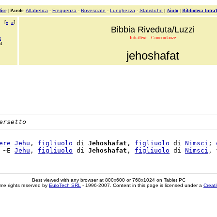
ice
|
Parole
:
Alfabetica
-
Frequenza
-
Rovesciate
-
Lunghezza
-
Statistiche
|
Aiuto
|
Biblioteca Intra
[
«
»
]
Bibbia Riveduta/Luzzi
IntraText - Concordanze
t
t
jehoshafat
ersetto
ere
Jehu
, 
figliuolo
 di 
Jehoshafat
, 
figliuolo
 di 
Nimsci
; 
 ~E 
Jehu
, 
figliuolo
 di 
Jehoshafat
, 
figliuolo
 di 
Nimsci
Best viewed with any browser at 800x600 or 768x1024 on Tablet PC
me rights reserved by
EuloTech SRL
- 1996-2007. Content in this page is licensed under a
Creat