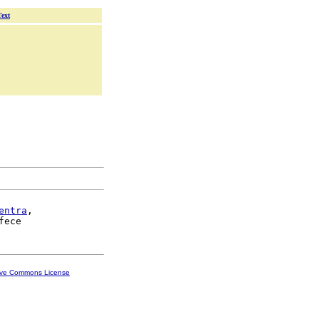
Text
entra
,

ive Commons License