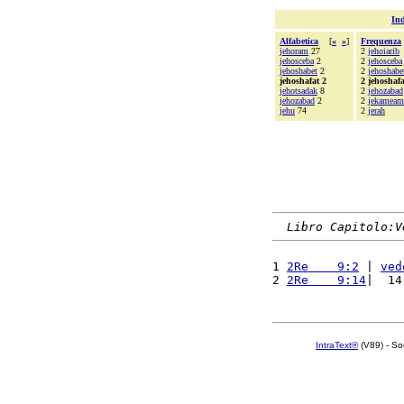
Ind
Alfabetica
[
«
»
]
Frequenza
jehoram
27
2
jehoiarib
jehosceba
2
2
jehosceba
jehoshabet
2
2
jehoshabe
jehoshafat 2
2 jehoshafa
jehotsadak
8
2
jehozabad
jehozabad
2
2
jekameam
jehu
74
2
jerah
Libro Capitolo:V
1 
2Re    9:2
 | 
ved
2 
2Re    9:14
|  14
IntraText®
(V89) - So