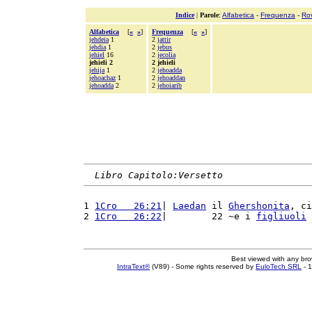
Indice
|
Parole
:
Alfabetica
-
Frequenza
-
Ro
Alfabetica
[
«
»
]
Frequenza
[
«
»
]
jehdeia
1
2
jattir
jehdia
1
2
jebus
jehiel
16
2
jecolia
jehieli 2
2 jehieli
jehija
1
2
jehoadda
jehoachaz
1
2
jehoaddan
jehoadda
2
2
jehoiarib
Libro Capitolo:Versetto
1 
1Cro   26:21
| 
Laedan
 il 
Ghershonita
, ci
2 
1Cro   26:22
|        22 ~e i 
figliuoli
 
Best viewed with any br
IntraText®
(V89) - Some rights reserved by
EuloTech SRL
- 1