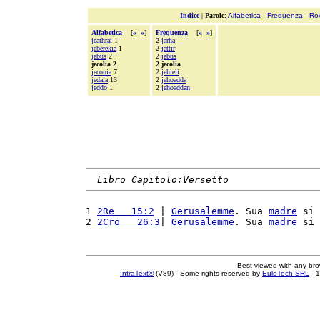
Indice
|
Parole
:
Alfabetica
-
Frequenza
-
Ro
Alfabetica
[
«
»
]
Frequenza
[
«
»
]
jeathrai
1
2
jarha
jeberekia
1
2
jattir
jebus
2
2
jebus
jecolia 2
2 jecolia
jeconia
7
2
jehieli
jedaia
13
2
jehoadda
jeddo
1
2
jehoaddan
Libro Capitolo:Versetto
1 
2Re   15:2
 | 
Gerusalemme
. Sua 
madre
 si 
2 
2Cro   26:3
| 
Gerusalemme
. Sua 
madre
 si 
Best viewed with any br
IntraText®
(V89) - Some rights reserved by
EuloTech SRL
- 1