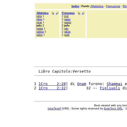
Indice
|
Parole
:
Alfabetica
-
Frequenza
-
Ro
Alfabetica
[
«
»
]
Frequenza
[
«
»
]
jabin
1
2
itiel
jabne
1
2
jaazia
jacan
1
2
jaaziel
jada 2
2 jada
jaddai
1
2
jafo
jaddua
3
2
jakim
jadon
1
2
jarah
Libro Capitolo:Versetto
1 
1Cro    2:28
| di 
Onam
 furono: 
Shammai
 e
2 
1Cro    2:32
|        32 ~- 
Figliuoli
 di
Best viewed with any br
IntraText®
(V89) - Some rights reserved by
EuloTech SRL
- 1