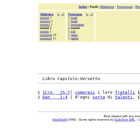
Indice
|
Parole
:
Alfabetica
-
Frequenza
-
Ro
Alfabetica
[
«
»
]
Frequenza
[
«
»
]
istruirti
1
2
israel
istruisce
1
2
issate
istruisci
1
2
istruiranno
istruiti 2
2 istruiti
istruito
1
2
itiel
istruzione
19
2
jaazia
istruzioni
11
2
jaaziel
Libro Capitolo:Versetto
1 
1Cro   25:7
| 
compresi
 i loro 
fratelli
i
2 
Dan    1:4
 | d'ogni 
sorta
 di 
talenti
, 
i
Best viewed with any br
IntraText®
(V89) - Some rights reserved by
EuloTech SRL
- 1