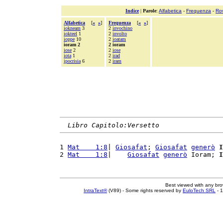
Indice
|
Parole
:
Alfabetica
-
Frequenza
-
Ro
Alfabetica
[
«
»
]
Frequenza
[
«
»
]
iokneam
3
2
invochino
iokteel
1
2
involto
ioppe
10
2
ioatam
ioram 2
2 ioram
iose
2
2
iose
iota
1
2
irad
ipocrisia
6
2
iram
Libro Capitolo:Versetto
1 
Mat    1:8
| 
Giosafat
; 
Giosafat
generò
I
2 
Mat    1:8
|    
Giosafat
generò
 Ioram; 
I
Best viewed with any br
IntraText®
(V89) - Some rights reserved by
EuloTech SRL
- 1