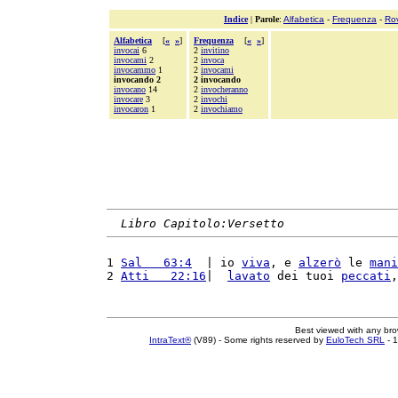
Indice
|
Parole
:
Alfabetica
-
Frequenza
-
Ro
Alfabetica
[
«
»
]
Frequenza
[
«
»
]
invocai
6
2
invitino
invocami
2
2
invoca
invocammo
1
2
invocami
invocando 2
2 invocando
invocano
14
2
invocheranno
invocare
3
2
invochi
invocaron
1
2
invochiamo
Libro Capitolo:Versetto
1 
Sal   63:4
  | io 
viva
, e 
alzerò
 le 
mani
2 
Atti   22:16
|  
lavato
 dei tuoi 
peccati
,
Best viewed with any br
IntraText®
(V89) - Some rights reserved by
EuloTech SRL
- 1