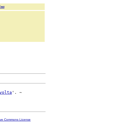
Text
volta
'. ~

ive Commons License