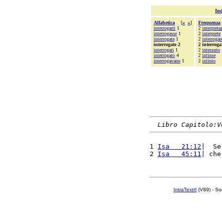
Ind
Alfabetica
[
«
»
]
Frequenza
interrogarti
1
2
interpreta
interrogasse
1
2
interprete
interrogata
1
2
interrogar
interrogate 2
2 interroga
interrogati
1
2
intessuto
interrogato
4
2
intinse
interrogavano
1
2
intinto
Libro Capitolo:V
1 
Isa   21:12
|  Se
2 
Isa   45:11
| che
IntraText®
(V89) - So