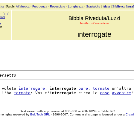
ice
|
Parole
:
Alfabetica
-
Frequenza
-
Rovesciate
-
Lunghezza
-
Statistiche
|
Aiuto
|
Biblioteca Intra
[
«
»
]
zioni
Bibbia Riveduta/Luzzi
IntraText - Concordanze
e
te
interrogate
ersetto
 volete 
interrogare
, 
interrogate
pure
; 
tornate
 un'altra 
 l'ha 
formato
: Voi m'
interrogate
 circa le 
cose
avvenire
Best viewed with any browser at 800x600 or 768x1024 on Tablet PC
me rights reserved by
EuloTech SRL
- 1996-2007. Content in this page is licensed under a
Creat