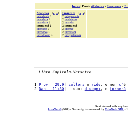
Indice
|
Parole
:
Alfabetica
-
Frequenza
-
Ro
Alfabetica
[
«
»
]
Frequenza
[
«
»
]
intenderete
3
2
integramente
intenderla
1
2
intelaiatura
intenderle
1
2
intender
intendersi 2
2 intendersi
intendete
5
2
intentar
intendeva
1
2
intenzioni
intendevano
4
2
interpretazioni
Libro Capitolo:Versetto
1 
Prov   29:9
| 
collera
 e 
ride
, e non 
c'
è 
2 
Dan   11:30
|   suoi 
disegni
, e 
tornerà
 
Best viewed with any br
IntraText®
(V89) - Some rights reserved by
EuloTech SRL
- 1