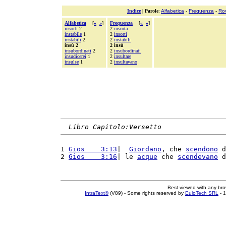
Indice
|
Parole
:
Alfabetica
-
Frequenza
-
Ro
Alfabetica
[
«
»
]
Frequenza
[
«
»
]
insorti
2
2
insorta
instabile
1
2
insorti
instabili
2
2
instabili
insù 2
2 insù
insubordinati
2
2
insubordinati
insudicerei
1
2
insultare
insulse
1
2
insultavano
Libro Capitolo:Versetto
1 
Gios    3:13
|  
Giordano
, che 
scendono
 d
2 
Gios    3:16
| le 
acque
 che 
scendevano
 d
Best viewed with any br
IntraText®
(V89) - Some rights reserved by
EuloTech SRL
- 1