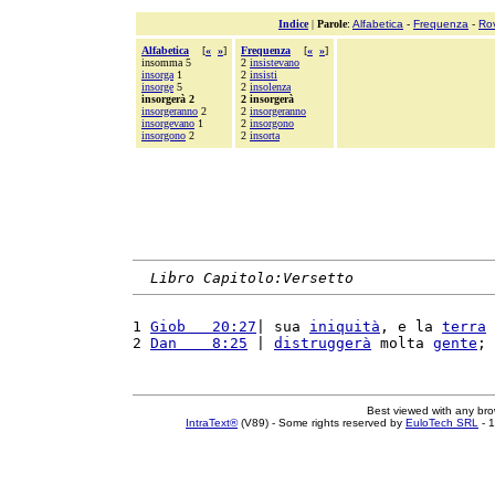
Indice
|
Parole
:
Alfabetica
-
Frequenza
-
Ro
Alfabetica
[
«
»
]
Frequenza
[
«
»
]
insomma 5
2
insistevano
insorga
1
2
insisti
insorge
5
2
insolenza
insorgerà 2
2 insorgerà
insorgeranno
2
2
insorgeranno
insorgevano
1
2
insorgono
insorgono
2
2
insorta
Libro Capitolo:Versetto
1 
Giob   20:27
| sua 
iniquità
, e la 
terra
2 
Dan    8:25
 | 
distruggerà
 molta 
gente
; 
Best viewed with any br
IntraText®
(V89) - Some rights reserved by
EuloTech SRL
- 1