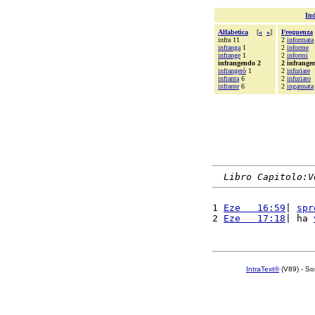
Ind
Alfabetica
[
«
»
]
Frequenza
infra 11
2
informata
infranga
1
2
informe
infrange
1
2
informi
infrangendo 2
2 infrange
infrangerò
1
2
infuriare
infranta
6
2
infuriato
infrante
6
2
ingannata
Libro Capitolo:V
1 
Eze   16:59
| 
spr
2 
Eze   17:18
| ha 
IntraText®
(V89) - So