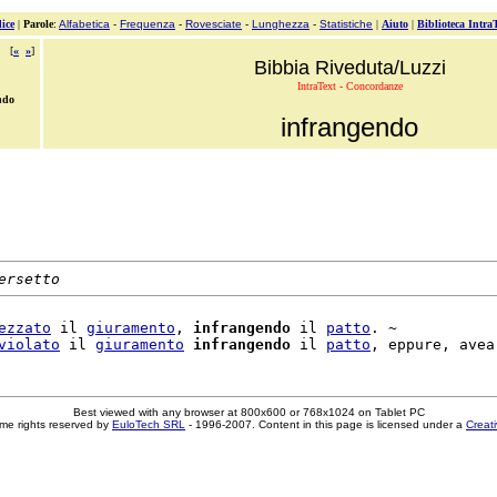
ice
|
Parole
:
Alfabetica
-
Frequenza
-
Rovesciate
-
Lunghezza
-
Statistiche
|
Aiuto
|
Biblioteca Intra
[
«
»
]
Bibbia Riveduta/Luzzi
IntraText - Concordanze
ndo
infrangendo
ersetto
ezzato
 il 
giuramento
, 
infrangendo
 il 
patto
. ~

violato
 il 
giuramento
infrangendo
 il 
patto
, eppure, avea
Best viewed with any browser at 800x600 or 768x1024 on Tablet PC
me rights reserved by
EuloTech SRL
- 1996-2007. Content in this page is licensed under a
Creat