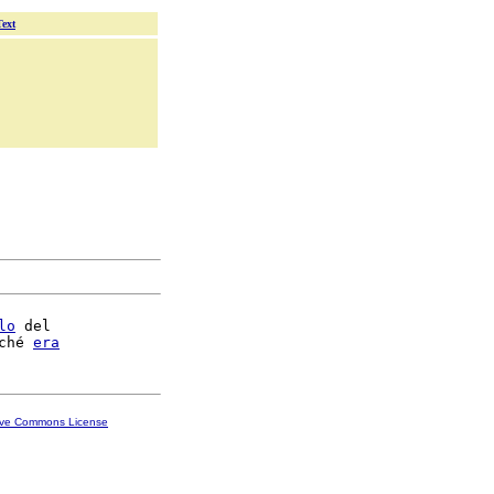
Text
lo
 del

ché 
era
ive Commons License