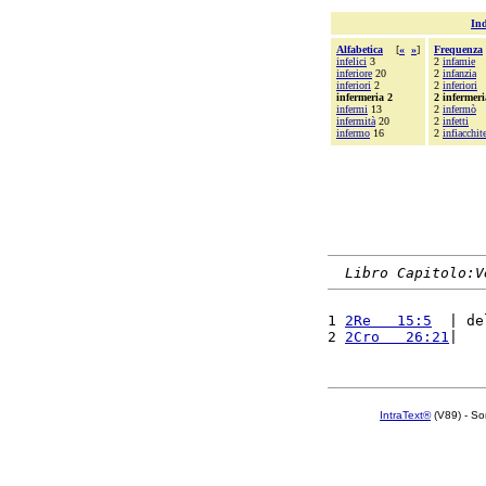
Ind
Alfabetica
[
«
»
]
Frequenza
infelici
3
2
infamie
inferiore
20
2
infanzia
inferiori
2
2
inferiori
infermeria 2
2 infermeri
infermi
13
2
infermò
infermità
20
2
infetti
infermo
16
2
infiacchit
Libro Capitolo:V
1 
2Re   15:5
  | de
2 
2Cro   26:21
|   
IntraText®
(V89) - So