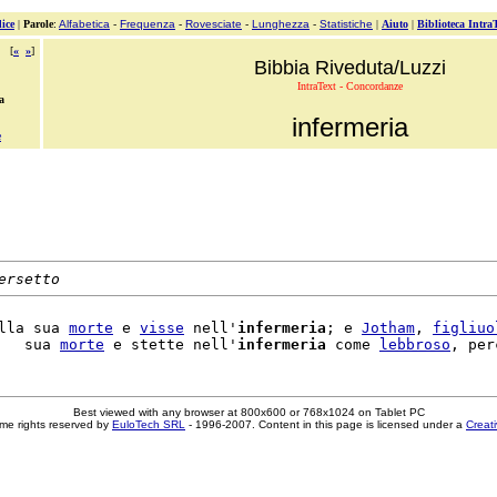
ice
|
Parole
:
Alfabetica
-
Frequenza
-
Rovesciate
-
Lunghezza
-
Statistiche
|
Aiuto
|
Biblioteca Intra
[
«
»
]
Bibbia Riveduta/Luzzi
IntraText - Concordanze
a
infermeria
e
ersetto
lla sua 
morte
 e 
visse
 nell'
infermeria
; e 
Jotham
, 
figliuo
   sua 
morte
 e stette nell'
infermeria
 come 
lebbroso
, per
Best viewed with any browser at 800x600 or 768x1024 on Tablet PC
me rights reserved by
EuloTech SRL
- 1996-2007. Content in this page is licensed under a
Creat