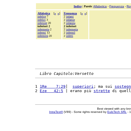
Indice
|
Parole
:
Alfabetica
-
Frequenza
-
Ro
Alfabetica
[
«
»
]
Frequenza
[
«
»
]
infelice
7
2
infami
infelici
3
2
infamie
inferiore
20
2
infanzia
inferiori 2
2 inferiori
infermeria
2
2
infermeria
infermi
13
2
infermò
infermità
20
2
infetti
Libro Capitolo:Versetto
1 
1Re    7:29
|  
superiori
; ma sui 
sostegn
2 
Eze   42:5
 | erano più 
strette
 di quell
Best viewed with any br
IntraText®
(V89) - Some rights reserved by
EuloTech SRL
- 1