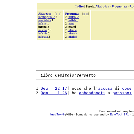
Indice
|
Parole
:
Alfabetica
-
Frequenza
-
Ro
Alfabetica
[
«
»
]
Frequenza
[
«
»
]
inestinguibile
3
2
ineffabile
inevitabile
1
2
ineffabili
infame
1
2
inerte
infami 2
2 infami
infamia
15
2
infamie
infamie
2
2
infanzia
infanzia
2
2
inferiori
Libro Capitolo:Versetto
1 
Deu   22:17
| ecco che l'
accusa
 di 
cose
2 
Rom    1:26
| ha 
abbandonati
 a 
passioni
Best viewed with any br
IntraText®
(V89) - Some rights reserved by
EuloTech SRL
- 1