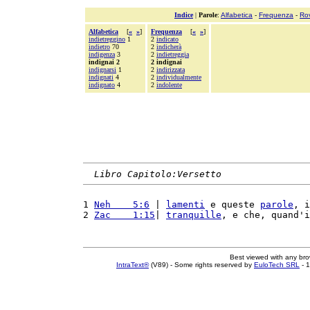
Indice
|
Parole
:
Alfabetica
-
Frequenza
-
Ro
Alfabetica
[
«
»
]
Frequenza
[
«
»
]
indietreggino
1
2
indicato
indietro
70
2
indicherà
indigenza
3
2
indietreggia
indignai 2
2 indignai
indignarsi
1
2
indirizzata
indignati
4
2
individualmente
indignato
4
2
indolente
Libro Capitolo:Versetto
1 
Neh    5:6
 | 
lamenti
 e queste 
parole
, i
2 
Zac    1:15
| 
tranquille
, e che, quand'i
Best viewed with any br
IntraText®
(V89) - Some rights reserved by
EuloTech SRL
- 1