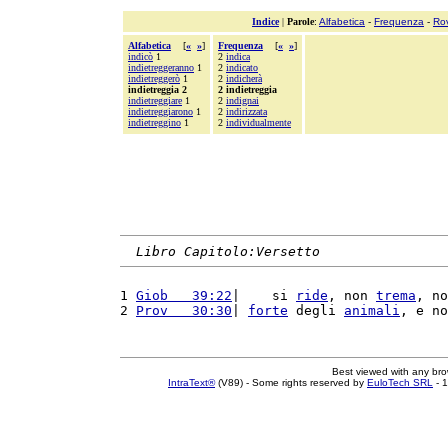
Indice
|
Parole
:
Alfabetica
-
Frequenza
-
Ro
Alfabetica
[
«
»
]
Frequenza
[
«
»
]
indicò
1
2
indica
indietreggeranno
1
2
indicato
indietreggerò
1
2
indicherà
indietreggia 2
2 indietreggia
indietreggiare
1
2
indignai
indietreggiarono
1
2
indirizzata
indietreggino
1
2
individualmente
Libro Capitolo:Versetto
1 
Giob   39:22
|    si 
ride
, non 
trema
, no
2 
Prov   30:30
| 
forte
 degli 
animali
, e no
Best viewed with any br
IntraText®
(V89) - Some rights reserved by
EuloTech SRL
- 1