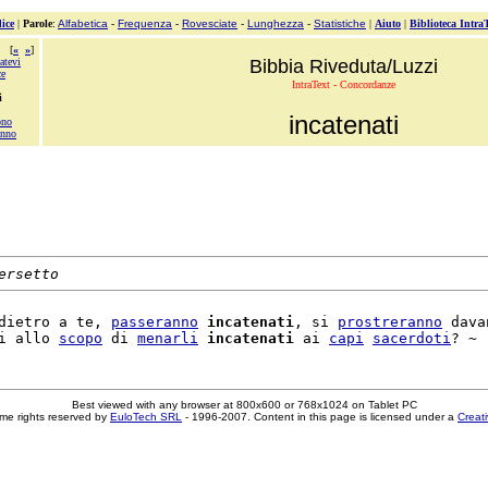
ice
|
Parole
:
Alfabetica
-
Frequenza
-
Rovesciate
-
Lunghezza
-
Statistiche
|
Aiuto
|
Biblioteca Intra
[
«
»
]
atevi
Bibbia Riveduta/Luzzi
ce
IntraText - Concordanze
i
incatenati
ono
anno
ersetto
dietro a te, 
passeranno
incatenati
, si 
prostreranno
 dava
i allo 
scopo
 di 
menarli
incatenati
 ai 
capi
sacerdoti
Best viewed with any browser at 800x600 or 768x1024 on Tablet PC
me rights reserved by
EuloTech SRL
- 1996-2007. Content in this page is licensed under a
Creat