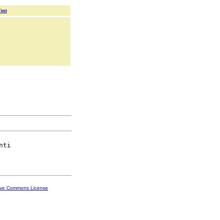
Text
nti

ive Commons License