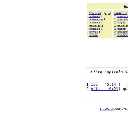
Ind
Alfabetica
[
«
»
]
Frequenza
incatenare
5
2
incammin
incatenarono
1
2
incantatri
incatenata
1
2
incapace
incatenati 2
2 incatenat
incatenato
6
2
incendia
incavato
1
2
incendiar
incendia
2
2
incendier
Libro Capitolo:V
1 
Isa   45:14
 |   
2 
Atti    9:21
| qu
IntraText®
(V89) - So