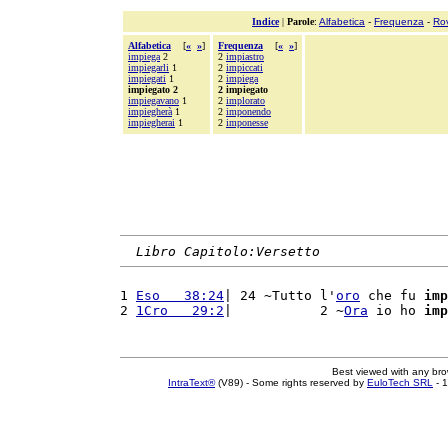
Indice
|
Parole
:
Alfabetica
-
Frequenza
-
Ro
Alfabetica
[
«
»
]
Frequenza
[
«
»
]
impiega
2
2
impiastro
impiegarli
1
2
impiccati
impiegati
1
2
impiega
impiegato 2
2 impiegato
impiegavano
1
2
implorato
impiegherà
1
2
imponendo
impiegherai
1
2
imponesse
Libro Capitolo:Versetto
1 
Eso   38:24
| 24 ~Tutto l'
oro
 che fu 
imp
2 
1Cro   29:2
|           2 ~
Ora
 io ho 
imp
Best viewed with any br
IntraText®
(V89) - Some rights reserved by
EuloTech SRL
- 1