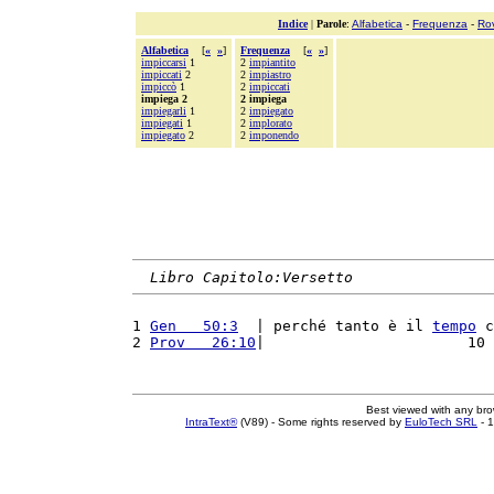
Indice
|
Parole
:
Alfabetica
-
Frequenza
-
Ro
Alfabetica
[
«
»
]
Frequenza
[
«
»
]
impiccarsi
1
2
impiantito
impiccati
2
2
impiastro
impiccò
1
2
impiccati
impiega 2
2 impiega
impiegarli
1
2
impiegato
impiegati
1
2
implorato
impiegato
2
2
imponendo
Libro Capitolo:Versetto
1 
Gen   50:3
  | perché tanto è il 
tempo
 c
2 
Prov   26:10
|                       10 
Best viewed with any br
IntraText®
(V89) - Some rights reserved by
EuloTech SRL
- 1