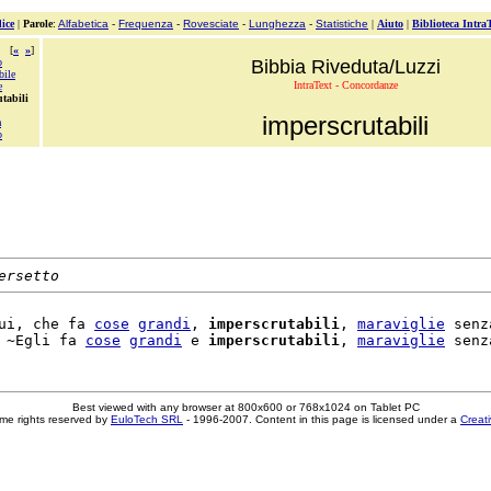
ice
|
Parole
:
Alfabetica
-
Frequenza
-
Rovesciate
-
Lunghezza
-
Statistiche
|
Aiuto
|
Biblioteca Intra
[
«
»
]
o
Bibbia Riveduta/Luzzi
bile
IntraText - Concordanze
e
tabili
imperscrutabili
a
o
ersetto
ui, che fa 
cose
grandi
, 
imperscrutabili
, 
maraviglie
 senz
 ~Egli fa 
cose
grandi
 e 
imperscrutabili
, 
maraviglie
 senz
Best viewed with any browser at 800x600 or 768x1024 on Tablet PC
me rights reserved by
EuloTech SRL
- 1996-2007. Content in this page is licensed under a
Creat