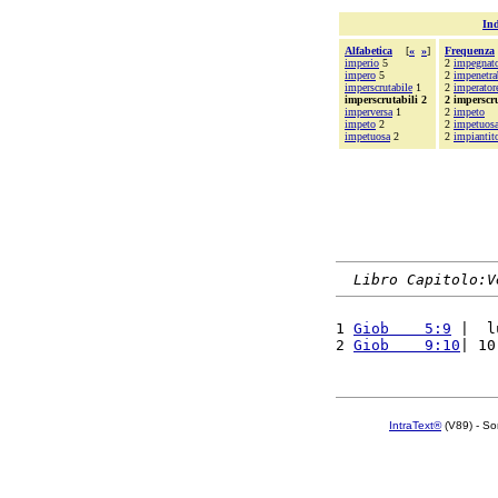
Ind
Alfabetica
[
«
»
]
Frequenza
imperio
5
2
impegnat
impero
5
2
impenetra
imperscrutabile
1
2
imperator
imperscrutabili 2
2 imperscru
imperversa
1
2
impeto
impeto
2
2
impetuos
impetuosa
2
2
impiantit
Libro Capitolo:V
1 
Giob    5:9
 |  l
2 
Giob    9:10
| 10
IntraText®
(V89) - So