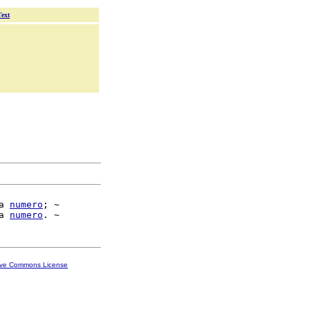
Text
a 
numero
; ~

a 
numero
ive Commons License