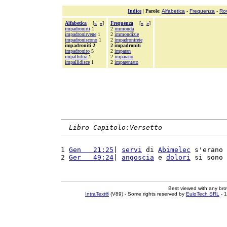
Indice
|
Parole
:
Alfabetica
-
Frequenza
-
Ro
Alfabetica
[
«
»
]
Frequenza
[
«
»
]
impadronirti
1
2
immonda
impadronirvene
1
2
immondizie
impadroniscono
1
2
impadronirete
impadroniti 2
2 impadroniti
impadronito
5
2
imparan
impallidirà
1
2
imparano
impallidisce
1
2
imparentato
Libro Capitolo:Versetto
1 
Gen   21:25
| 
servi
 di 
Abimelec
 s'erano 
2 
Ger   49:24
| 
angoscia
 e 
dolori
 si sono 
Best viewed with any br
IntraText®
(V89) - Some rights reserved by
EuloTech SRL
- 1