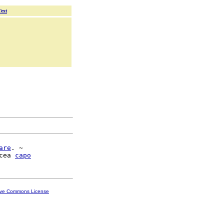
Text
are
. ~

cea 
capo
ive Commons License