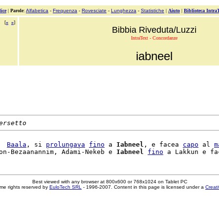
ice
|
Parole
:
Alfabetica
-
Frequenza
-
Rovesciate
-
Lunghezza
-
Statistiche
|
Aiuto
|
Biblioteca Intra
[
«
»
]
Bibbia Riveduta/Luzzi
IntraText - Concordanze
iabneel
ersetto
  
Baala
, si 
prolungava
fino
 a 
Iabneel
, e facea 
capo
 al 
m
on-Bezaanannim, Adami-Nekeb e 
Iabneel
fino
 a Lakkun e fa
Best viewed with any browser at 800x600 or 768x1024 on Tablet PC
me rights reserved by
EuloTech SRL
- 1996-2007. Content in this page is licensed under a
Creat