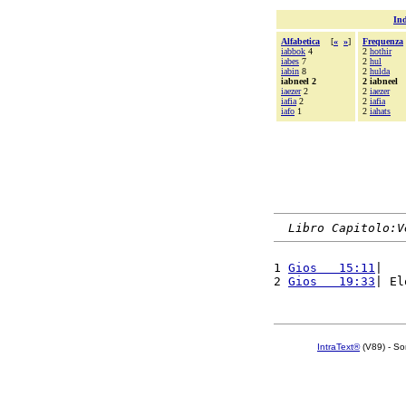
Ind
Alfabetica
[
«
»
]
Frequenza
iabbok
4
2
hothir
iabes
7
2
hul
iabin
8
2
hulda
iabneel 2
2 iabneel
iaezer
2
2
iaezer
iafia
2
2
iafia
iafo
1
2
iahats
Libro Capitolo:V
1 
Gios   15:11
|   
2 
Gios   19:33
| El
IntraText®
(V89) - So