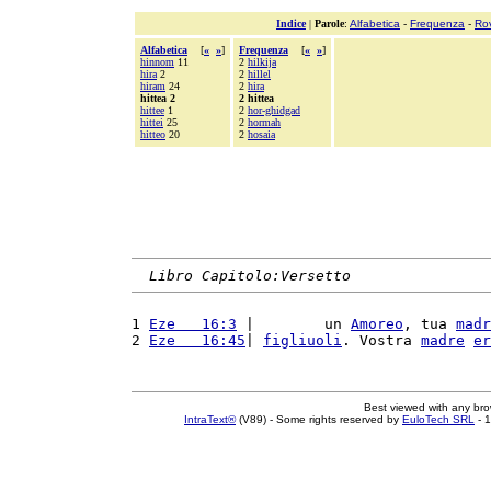
Indice
|
Parole
:
Alfabetica
-
Frequenza
-
Ro
Alfabetica
[
«
»
]
Frequenza
[
«
»
]
hinnom
11
2
hilkija
hira
2
2
hillel
hiram
24
2
hira
hittea 2
2 hittea
hittee
1
2
hor-ghidgad
hittei
25
2
hormah
hitteo
20
2
hosaia
Libro Capitolo:Versetto
1 
Eze   16:3
 |        un 
Amoreo
, tua 
madr
2 
Eze   16:45
| 
figliuoli
. Vostra 
madre
er
Best viewed with any br
IntraText®
(V89) - Some rights reserved by
EuloTech SRL
- 1