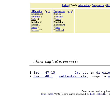
Indice
|
Parole
:
Alfabetica
-
Frequenza
-
Ro
Alfabetica
[
«
»
]
Frequenza
[
«
»
]
heshbon
38
2
helem
heshmon
1
2
helkath
heth
14
2
henoc
hethlon 2
2 hethlon
hetsrai
1
2
hetsroniti
hetsro
1
2
hezir
hetsron
17
2
hiddekel
Libro Capitolo:Versetto
1 
Eze   47:15
|         
Grande
, in 
direzio
2 
Eze   48:1
 | 
settentrionale
, lungo la 
v
Best viewed with any br
IntraText®
(V89) - Some rights reserved by
EuloTech SRL
- 1